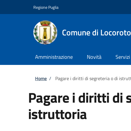
Salta al contenuto principale
Skip to footer content
Regione Puglia
Comune di Locorot
Amministrazione
Novità
Servizi
Briciole di pane
Home
/
Pagare i diritti di segreteria o di istrut
Pagare i diritti di 
istruttoria