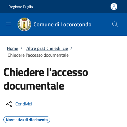
Salta al contenuto principale
Skip to footer content
Regione Puglia
Comune di Locorotondo
Briciole di pane
Home
/
Altre pratiche edilizie
/
Chiedere l'accesso documentale
Chiedere l'accesso
documentale
Condividi
Normativa di riferimento