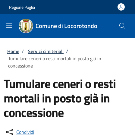
Salta al contenuto principale
Skip to footer content
Regione Puglia
Comune di Locorotondo
Briciole di pane
Home
/
Servizi cimiteriali
/
Tumulare ceneri o resti mortali in posto già in
concessione
Tumulare ceneri o resti
mortali in posto già in
concessione
Condividi