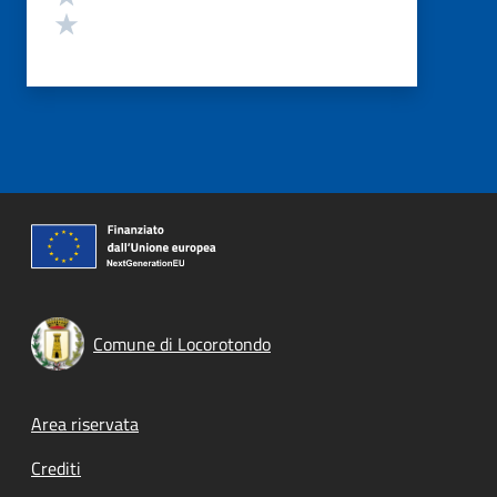
Valuta 1 stelle su 5
Comune di Locorotondo
Footer menu
Area riservata
Crediti