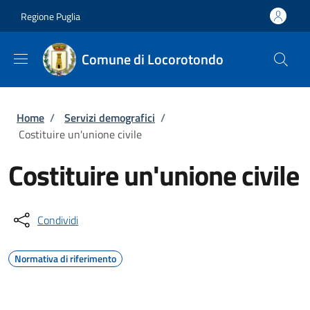
Salta al contenuto principale
Skip to footer content
Regione Puglia
Comune di Locorotondo
Briciole di pane
Home
/
Servizi demografici
/
Costituire un'unione civile
Costituire un'unione civile
Condividi
Normativa di riferimento