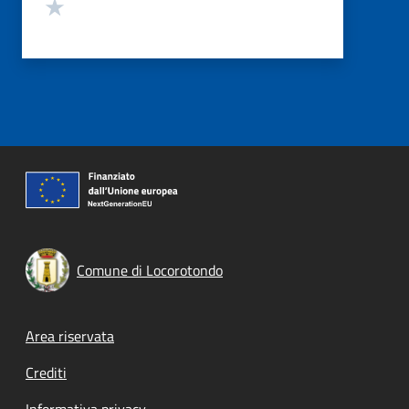
Valuta 1 stelle su 5
Comune di Locorotondo
Footer menu
Area riservata
Crediti