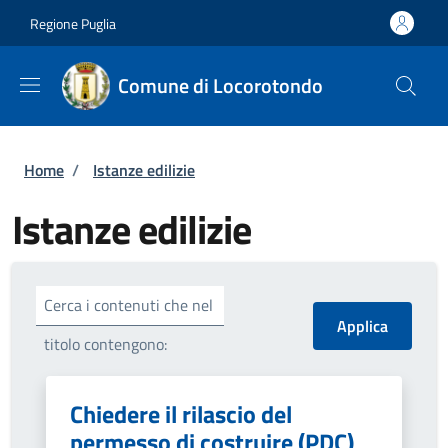
Salta al contenuto principale
Skip to footer content
Regione Puglia
Comune di Locorotondo
Briciole di pane
Home
/
Istanze edilizie
Istanze edilizie
Cerca i contenuti che nel
titolo contengono:
Chiedere il rilascio del
permesso di costruire (PDC)