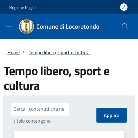
Salta al contenuto principale
Skip to footer content
Regione Puglia
Comune di Locorotondo
Briciole di pane
Home
/
Tempo libero, sport e cultura
Tempo libero, sport e
cultura
Cerca i contenuti che nel
titolo contengono: