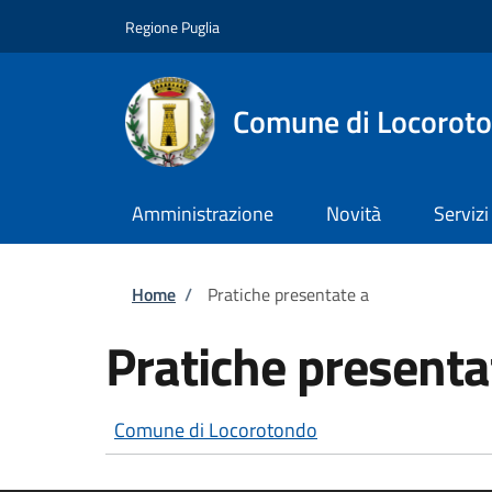
Salta al contenuto principale
Skip to footer content
Regione Puglia
Comune di Locorot
Amministrazione
Novità
Servizi
Briciole di pane
Home
/
Pratiche presentate a
Pratiche presenta
Comune di Locorotondo