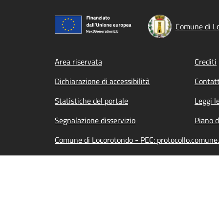
Comune di L
Footer menu
Area riservata
Crediti
Dichiarazione di accessibilità
Contatt
Statistiche del portale
Leggi l
Segnalazione disservizio
Piano d
Comune di Locorotondo - PEC: protocollo.comune.