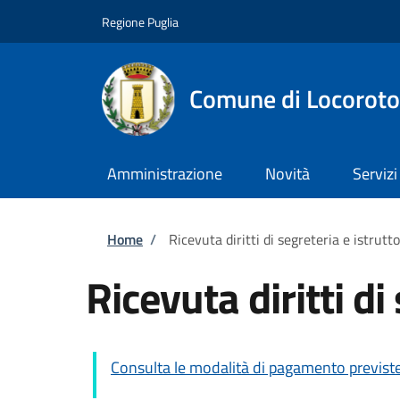
Salta al contenuto principale
Skip to footer content
Regione Puglia
Comune di Locorot
Amministrazione
Novità
Servizi
Briciole di pane
Home
/
Ricevuta diritti di segreteria e istrutto
Ricevuta diritti di
Consulta le modalità di pagamento previst