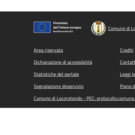
Comune di L
Footer menu
Area riservata
Crediti
Dichiarazione di accessibilità
Contatt
Statistiche del portale
Leggi l
Segnalazione disservizio
Piano d
Comune di Locorotondo - PEC: protocollo.comune.