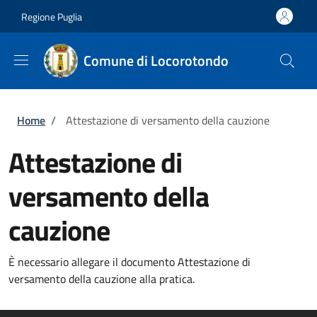
Salta al contenuto principale
Skip to footer content
Regione Puglia
Comune di Locorotondo
Briciole di pane
Home
/
Attestazione di versamento della cauzione
Attestazione di
versamento della
cauzione
È necessario allegare il documento Attestazione di
versamento della cauzione alla pratica.