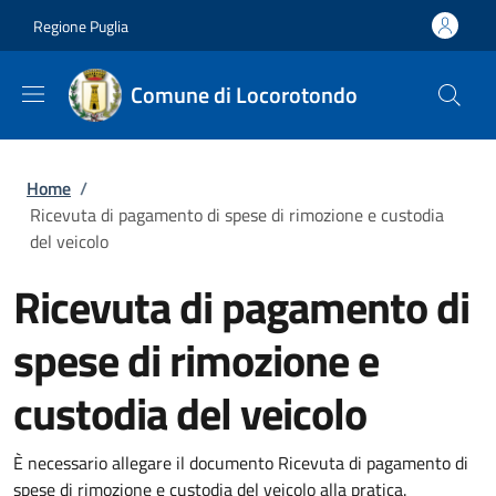
Salta al contenuto principale
Skip to footer content
Regione Puglia
Comune di Locorotondo
Briciole di pane
Home
/
Ricevuta di pagamento di spese di rimozione e custodia
del veicolo
Ricevuta di pagamento di
spese di rimozione e
custodia del veicolo
È necessario allegare il documento Ricevuta di pagamento di
spese di rimozione e custodia del veicolo alla pratica.