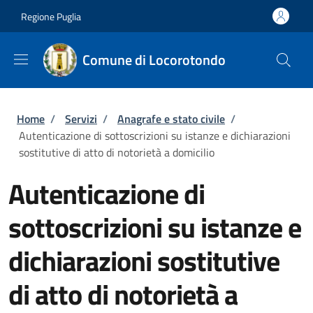
Salta al contenuto principale
Skip to footer content
Regione Puglia
Comune di Locorotondo
Briciole di pane
Home
/
Servizi
/
Anagrafe e stato civile
/
Autenticazione di sottoscrizioni su istanze e dichiarazioni
sostitutive di atto di notorietà a domicilio
Autenticazione di
sottoscrizioni su istanze e
dichiarazioni sostitutive
di atto di notorietà a