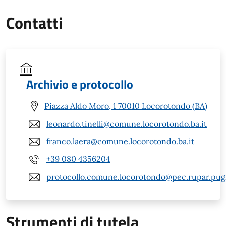
Contatti
Archivio e protocollo
Piazza Aldo Moro, 1 70010 Locorotondo (BA)
leonardo.tinelli@comune.locorotondo.ba.it
franco.laera@comune.locorotondo.ba.it
+39 080 4356204
protocollo.comune.locorotondo@pec.rupar.pugli
Strumenti di tutela