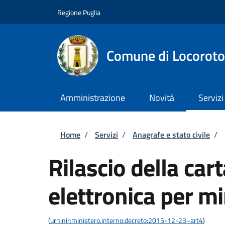
Salta al contenuto principale
Skip to footer content
Regione Puglia
Comune di Locorot
Amministrazione
Novità
Servizi
Briciole di pane
Home
/
Servizi
/
Anagrafe e stato civile
/
Rilascio della cart
elettronica per m
(
urn:nir:ministero.interno:decreto:2015-12-23~art4
)