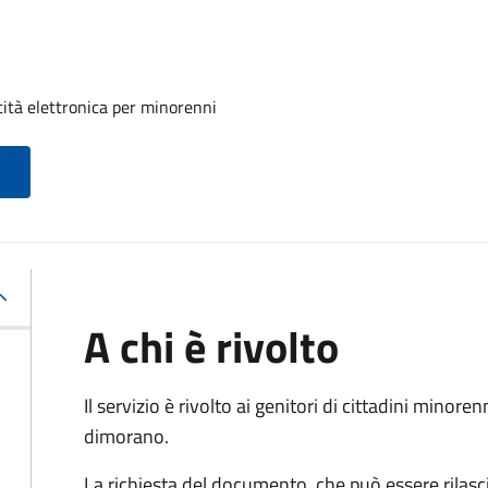
tità elettronica per minorenni
A chi è rivolto
Il servizio è rivolto ai genitori di cittadini mino
dimorano.
La richiesta del documento, che può essere rilasci