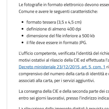
Le fotografie in formato elettronico devono esser
Comune e avere le seguenti caratteristiche
:
formato tessera (3,5 x 4,5 cm)
definizione di almeno 400 dpi
dimensione del file inferiore a 500 kb
il file deve essere in formato JPG.
L'ufficio competente, verificata l'identità del rich
motivi ostativi al rilascio della CIE ed effettuata 
Decreto ministeriale 23/12/2015, art. 5, com. 1
ri
comprensivo del numero della carta di identità e 
associati alla carta, per i servizi aggiuntivi.
La consegna della CIE e della seconda parte dei c
entro sei giorni lavorativi, presso l'indirizzo indic
La rilevazione delle impronte digitali è prevista s