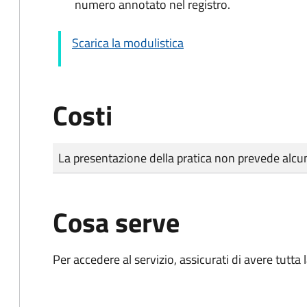
numero annotato nel registro.
Scarica la modulistica
Costi
Tipo di pagamento
Importo
La presentazione della pratica non prevede al
Cosa serve
Per accedere al servizio, assicurati di avere tutt