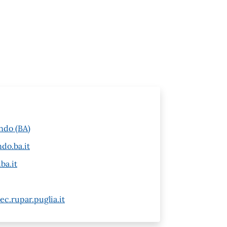
ndo (BA)
do.ba.it
ba.it
c.rupar.puglia.it