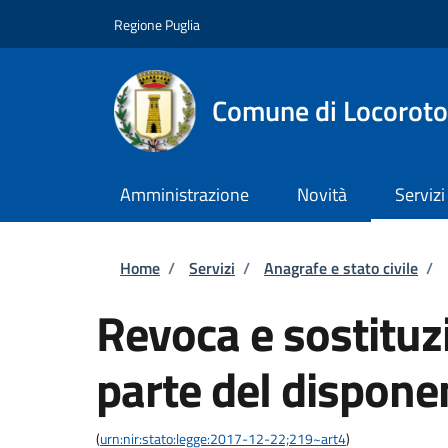
Salta al contenuto principale
Skip to footer content
Regione Puglia
Comune di Locorot
Amministrazione
Novità
Servizi
Briciole di pane
Home
/
Servizi
/
Anagrafe e stato civile
/
Revoca e sostituzi
parte del dispone
(
urn:nir:stato:legge:2017-12-22;219~art4
)