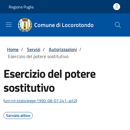
Salta al contenuto principale
Skip to footer content
Regione Puglia
Comune di Locorotondo
Briciole di pane
Home
/
Servizi
/
Autorizzazioni
/
Esercizio del potere sostitutivo
Esercizio del potere
sostitutivo
(
urn:nir:stato:legge:1990-08-07;241~art2
)
Servizio attivo