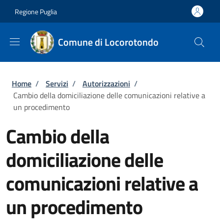
Salta al contenuto principale
Skip to footer content
Regione Puglia
Comune di Locorotondo
Briciole di pane
Home
/
Servizi
/
Autorizzazioni
/
Cambio della domiciliazione delle comunicazioni relative a
un procedimento
Cambio della
domiciliazione delle
comunicazioni relative a
un procedimento