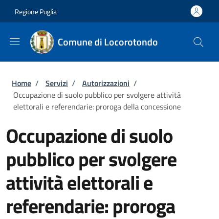
Salta al contenuto principale
Skip to footer content
Regione Puglia
Comune di Locorotondo
Briciole di pane
Home
/
Servizi
/
Autorizzazioni
/
Occupazione di suolo pubblico per svolgere attività
elettorali e referendarie: proroga della concessione
Occupazione di suolo
pubblico per svolgere
attività elettorali e
referendarie: proroga