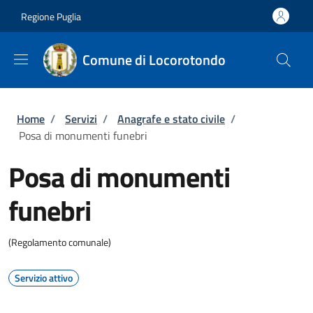
Salta al contenuto principale
Skip to footer content
Regione Puglia
Comune di Locorotondo
Briciole di pane
Home
/
Servizi
/
Anagrafe e stato civile
/
Posa di monumenti funebri
Posa di monumenti
funebri
(Regolamento comunale)
Servizio attivo