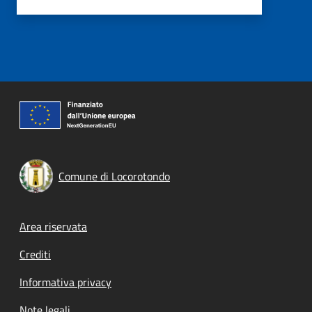
Comune di Locorotondo
Footer menu
Area riservata
Crediti
Informativa privacy
Note legali