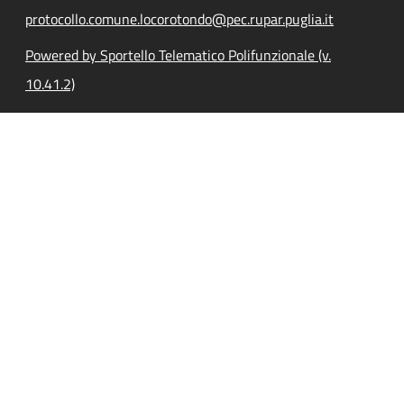
protocollo.comune.locorotondo@pec.rupar.puglia.it
Powered by Sportello Telematico Polifunzionale (v.
10.41.2)