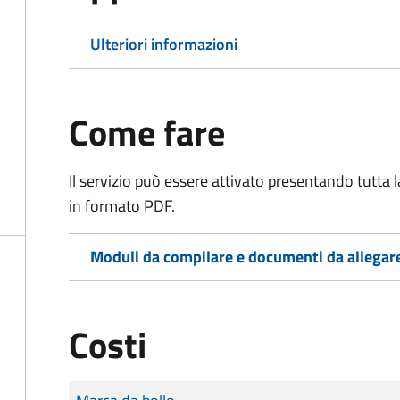
Ulteriori informazioni
Come fare
Il servizio può essere attivato presentando tutta
in formato PDF.
Moduli da compilare e documenti da allegar
Costi
Tipo di pagamento
Importo