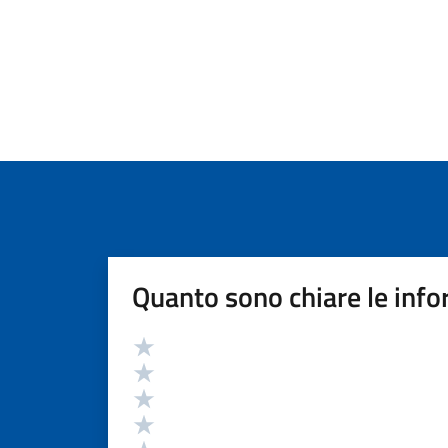
Quanto sono chiare le info
Valutazione
Valuta 5 stelle su 5
Valuta 4 stelle su 5
Valuta 3 stelle su 5
Valuta 2 stelle su 5