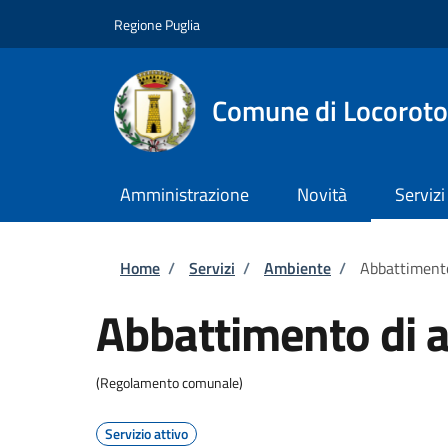
Salta al contenuto principale
Skip to footer content
Regione Puglia
Comune di Locorot
Amministrazione
Novità
Servizi
Briciole di pane
Home
/
Servizi
/
Ambiente
/
Abbattimento
Abbattimento di a
(Regolamento comunale)
Servizio attivo