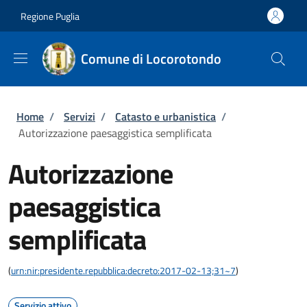
Salta al contenuto principale
Skip to footer content
Regione Puglia
Comune di Locorotondo
Briciole di pane
Home
/
Servizi
/
Catasto e urbanistica
/
Autorizzazione paesaggistica semplificata
Autorizzazione
paesaggistica
semplificata
(
urn:nir:presidente.repubblica:decreto:2017-02-13;31~7
)
Servizio attivo