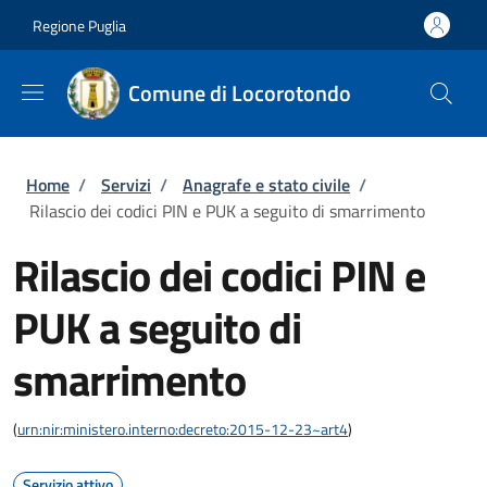
Salta al contenuto principale
Skip to footer content
Regione Puglia
Comune di Locorotondo
Briciole di pane
Home
/
Servizi
/
Anagrafe e stato civile
/
Rilascio dei codici PIN e PUK a seguito di smarrimento
Rilascio dei codici PIN e
PUK a seguito di
smarrimento
(
urn:nir:ministero.interno:decreto:2015-12-23~art4
)
Servizio attivo