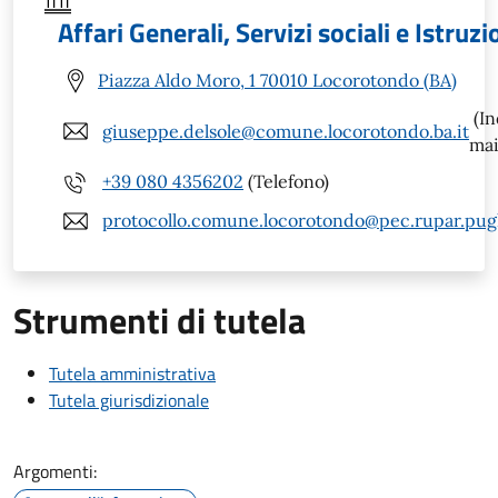
Affari Generali, Servizi sociali e Istruz
Piazza Aldo Moro, 1 70010 Locorotondo (BA)
(In
giuseppe.delsole@comune.locorotondo.ba.it
mai
+39 080 4356202
(Telefono)
protocollo.comune.locorotondo@pec.rupar.pugli
Strumenti di tutela
Tutela amministrativa
Tutela giurisdizionale
Argomenti: