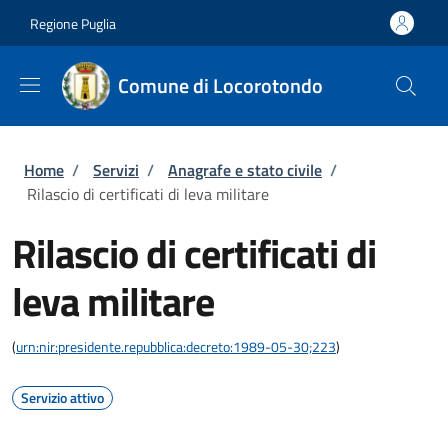
Salta al contenuto principale
Skip to footer content
Regione Puglia
Comune di Locorotondo
Briciole di pane
Home
/
Servizi
/
Anagrafe e stato civile
/
Rilascio di certificati di leva militare
Rilascio di certificati di
leva militare
(
urn:nir:presidente.repubblica:decreto:1989-05-30;223
)
Servizio attivo