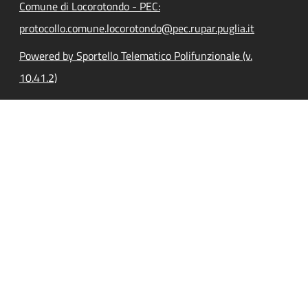
Comune di Locorotondo - PEC:
protocollo.comune.locorotondo@pec.rupar.puglia.it
Powered by Sportello Telematico Polifunzionale (v.
10.41.2)