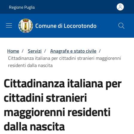
Salta al contenuto principale
Skip to footer content
Regione Puglia
Comune di Locorotondo
Briciole di pane
Home
/
Servizi
/
Anagrafe e stato civile
/
Cittadinanza italiana per cittadini stranieri maggiorenni
residenti dalla nascita
Cittadinanza italiana per
cittadini stranieri
maggiorenni residenti
dalla nascita