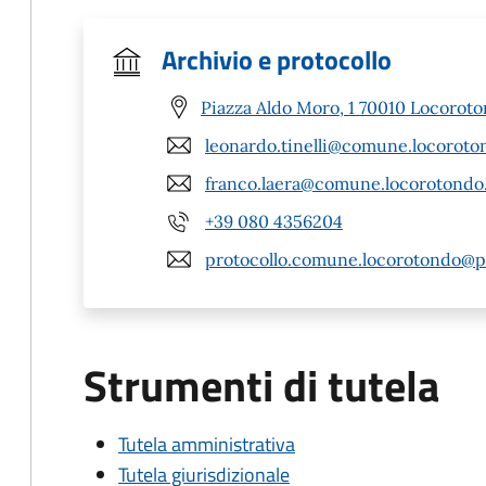
Archivio e protocollo
Piazza Aldo Moro, 1 70010 Locoroto
leonardo.tinelli@comune.locoroton
franco.laera@comune.locorotondo.
+39 080 4356204
protocollo.comune.locorotondo@pe
Strumenti di tutela
Tutela amministrativa
Tutela giurisdizionale