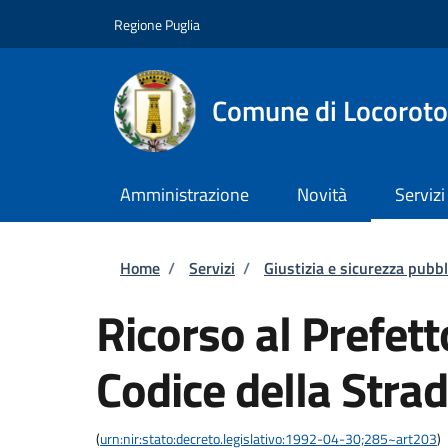
Salta al contenuto principale
Skip to footer content
Regione Puglia
Comune di Locorot
Amministrazione
Novità
Servizi
Briciole di pane
Home
/
Servizi
/
Giustizia e sicurezza pubbl
Ricorso al Prefett
Codice della Stra
(
urn:nir:stato:decreto.legislativo:1992-04-30;285~art203
)