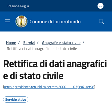
Salta al contenuto principale
Skip to footer content
Regione Puglia
Comune di Locorotondo
Briciole di pane
Home
/
Servizi
/
Anagrafe e stato civile
/
Rettifica di dati anagrafici e di stato civile
Rettifica di dati anagrafici
e di stato civile
(
urn:nir:presidente.repubblica:decreto:2000-11-03;396~art98
)
Servizio attivo