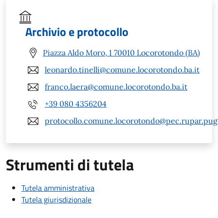
Archivio e protocollo
Piazza Aldo Moro, 1 70010 Locorotondo (BA)
leonardo.tinelli@comune.locorotondo.ba.it
franco.laera@comune.locorotondo.ba.it
+39 080 4356204
protocollo.comune.locorotondo@pec.rupar.pugli
Strumenti di tutela
Tutela amministrativa
Tutela giurisdizionale