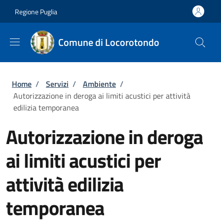
Salta al contenuto principale
Skip to footer content
Regione Puglia
Comune di Locorotondo
Briciole di pane
Home
/
Servizi
/
Ambiente
/
Autorizzazione in deroga ai limiti acustici per attività
edilizia temporanea
Autorizzazione in deroga
ai limiti acustici per
attività edilizia
temporanea