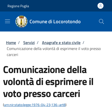
Salta al contenuto principale
Skip to footer content
Regione Puglia
Comune di Locorotondo
Briciole di pane
Home
/
Servizi
/
Anagrafe e stato civile
/
Comunicazione della volontà di esprimere il voto presso
carceri
Comunicazione della
volontà di esprimere il
voto presso carceri
(
urn:nir:stato:legge:1976-04-23;136~art8
)