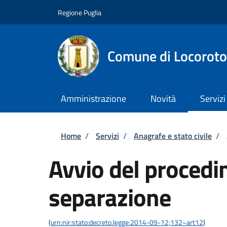
Salta al contenuto principale
Skip to footer content
Regione Puglia
Comune di Locorot
Amministrazione
Novità
Servizi
Briciole di pane
Home
/
Servizi
/
Anagrafe e stato civile
/
Avvio del procedi
separazione
(
urn:nir:stato:decreto.legge:2014-09-12;132~art12
)