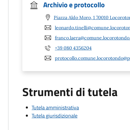
Archivio e protocollo
Piazza Aldo Moro, 1 70010 Locoroto
leonardo.tinelli@comune.locoroton
franco.laera@comune.locorotondo.
+39 080 4356204
protocollo.comune.locorotondo@pe
Strumenti di tutela
Tutela amministrativa
Tutela giurisdizionale