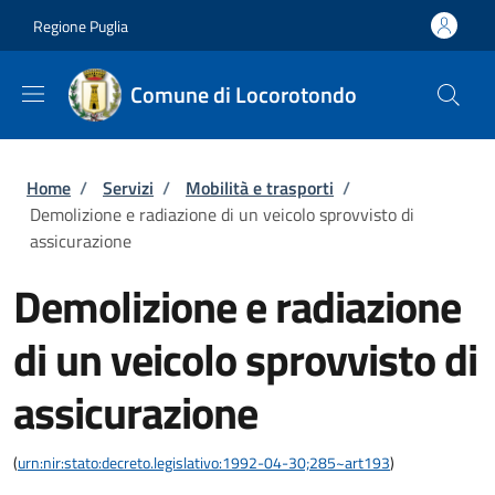
Salta al contenuto principale
Skip to footer content
Regione Puglia
Comune di Locorotondo
Briciole di pane
Home
/
Servizi
/
Mobilità e trasporti
/
Demolizione e radiazione di un veicolo sprovvisto di
assicurazione
Demolizione e radiazione
di un veicolo sprovvisto di
assicurazione
(
urn:nir:stato:decreto.legislativo:1992-04-30;285~art193
)