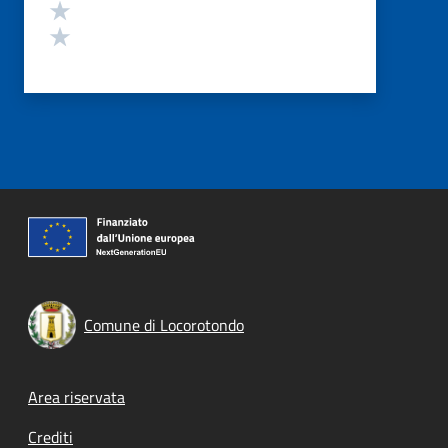
Valuta 2 stelle su 5
Valuta 1 stelle su 5
Comune di Locorotondo
Footer menu
Area riservata
Crediti