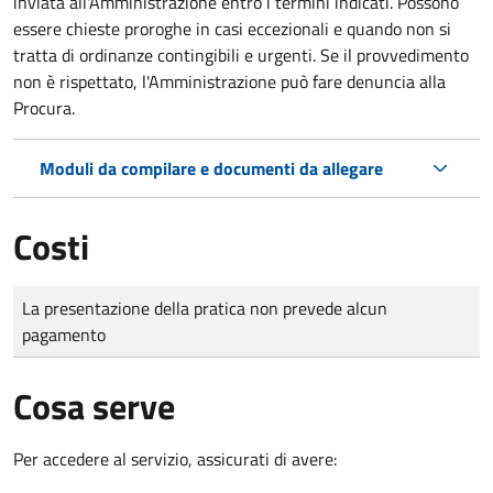
inviata all'Amministrazione entro i termini indicati. Possono
essere chieste proroghe in casi eccezionali e quando non si
tratta di ordinanze contingibili e urgenti. Se il provvedimento
non è rispettato, l'Amministrazione può fare denuncia alla
Procura.
Moduli da compilare e documenti da allegare
Costi
Tipo di pagamento
Importo
La presentazione della pratica non prevede alcun
pagamento
Cosa serve
Per accedere al servizio, assicurati di avere: