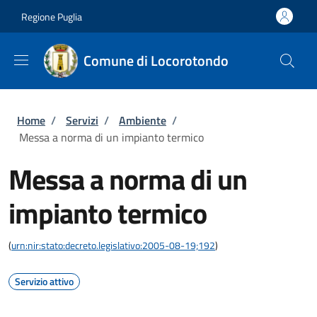
Salta al contenuto principale
Skip to footer content
Regione Puglia
Comune di Locorotondo
Briciole di pane
Home
/
Servizi
/
Ambiente
/
Messa a norma di un impianto termico
Messa a norma di un
impianto termico
(
urn:nir:stato:decreto.legislativo:2005-08-19;192
)
Servizio attivo