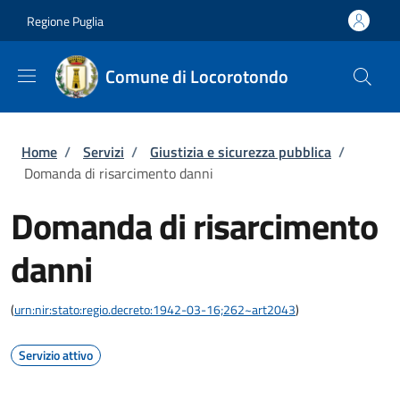
Salta al contenuto principale
Skip to footer content
Regione Puglia
Comune di Locorotondo
Briciole di pane
Home
/
Servizi
/
Giustizia e sicurezza pubblica
/
Domanda di risarcimento danni
Domanda di risarcimento
danni
(
urn:nir:stato:regio.decreto:1942-03-16;262~art2043
)
Servizio attivo