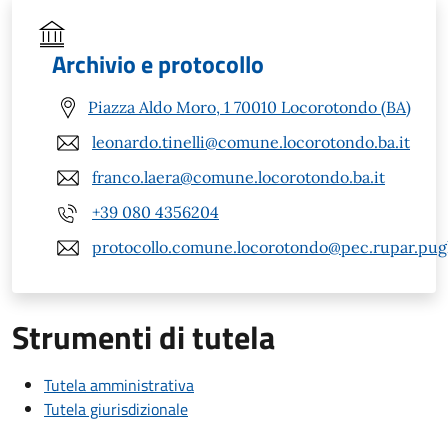
Archivio e protocollo
Piazza Aldo Moro, 1 70010 Locorotondo (BA)
leonardo.tinelli@comune.locorotondo.ba.it
franco.laera@comune.locorotondo.ba.it
+39 080 4356204
protocollo.comune.locorotondo@pec.rupar.pugli
Strumenti di tutela
Tutela amministrativa
Tutela giurisdizionale