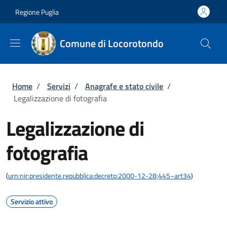
Salta al contenuto principale
Skip to footer content
Regione Puglia
Comune di Locorotondo
Briciole di pane
Home
/
Servizi
/
Anagrafe e stato civile
/
Legalizzazione di fotografia
Legalizzazione di
fotografia
(
urn:nir:presidente.repubblica:decreto:2000-12-28;445~art34
)
Servizio attivo