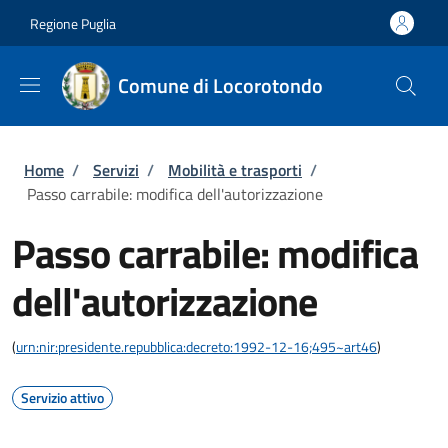
Salta al contenuto principale
Skip to footer content
Regione Puglia
Comune di Locorotondo
Briciole di pane
Home
/
Servizi
/
Mobilità e trasporti
/
Passo carrabile: modifica dell'autorizzazione
Passo carrabile: modifica
dell'autorizzazione
(
urn:nir:presidente.repubblica:decreto:1992-12-16;495~art46
)
Servizio attivo