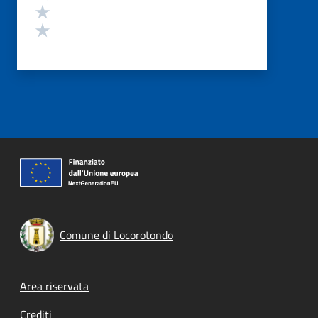
Valuta 2 stelle su 5
Valuta 1 stelle su 5
Comune di Locorotondo
Footer menu
Area riservata
Crediti