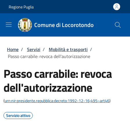
Salta al contenuto principale
Skip to footer content
Regione Puglia
Comune di Locorotondo
Briciole di pane
Home
/
Servizi
/
Mobilità e trasporti
/
Passo carrabile: revoca dell'autorizzazione
Passo carrabile: revoca
dell'autorizzazione
(
urn:nir:presidente.repubblica:decreto:1992-12-16;495~art46
)
Servizio attivo