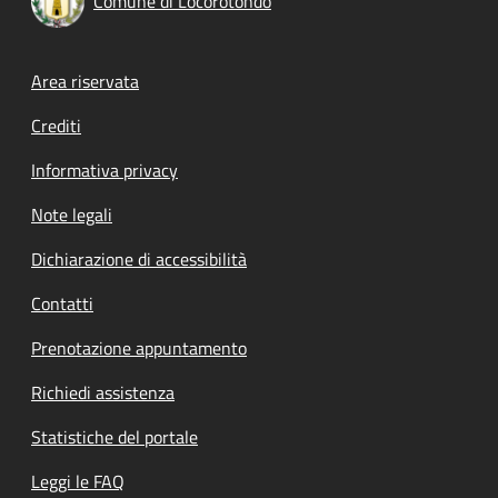
Comune di Locorotondo
Footer menu
Area riservata
Crediti
Informativa privacy
Note legali
Dichiarazione di accessibilità
Contatti
Prenotazione appuntamento
Richiedi assistenza
Statistiche del portale
Leggi le FAQ