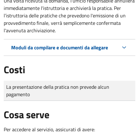
Una volta ricevuta la domanda, l'ufficio responsabile annullerà
immediatamente l'istruttoria e archivierà la pratica. Per
l’istruttoria delle pratiche che prevedono l'emissione di un
provvedimento finale, verrà semplicemente confermata
l'avvenuta archiviazione.
Moduli da compilare e documenti da allegare
Costi
Tipo di pagamento
Importo
La presentazione della pratica non prevede alcun
pagamento
Cosa serve
Per accedere al servizio, assicurati di avere: