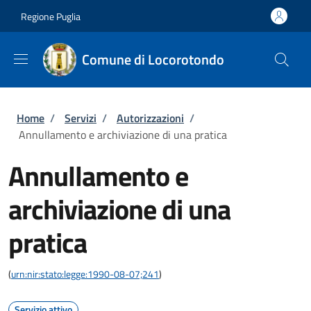
Salta al contenuto principale
Skip to footer content
Regione Puglia
Comune di Locorotondo
Briciole di pane
Home
/
Servizi
/
Autorizzazioni
/
Annullamento e archiviazione di una pratica
Annullamento e
archiviazione di una
pratica
(
urn:nir:stato:legge:1990-08-07;241
)
Servizio attivo