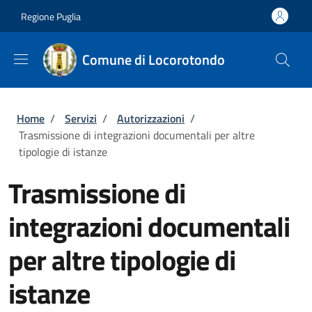
Salta al contenuto principale
Skip to footer content
Regione Puglia
Comune di Locorotondo
Briciole di pane
Home
/
Servizi
/
Autorizzazioni
/
Trasmissione di integrazioni documentali per altre
tipologie di istanze
Trasmissione di
integrazioni documentali
per altre tipologie di
istanze