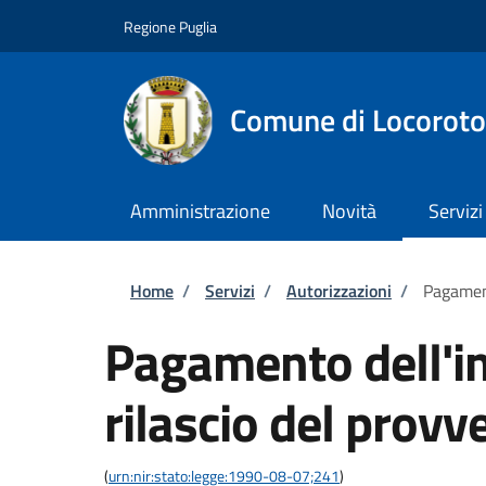
Salta al contenuto principale
Skip to footer content
Regione Puglia
Comune di Locorot
Amministrazione
Novità
Servizi
Briciole di pane
Home
/
Servizi
/
Autorizzazioni
/
Pagament
Pagamento dell'im
rilascio del provv
(
urn:nir:stato:legge:1990-08-07;241
)