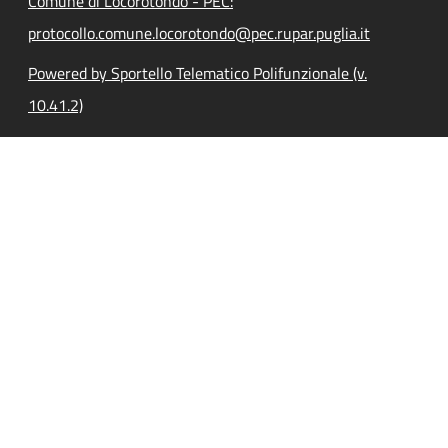
Comune di Locorotondo - PEC:
protocollo.comune.locorotondo@pec.rupar.puglia.it
Powered by Sportello Telematico Polifunzionale (v.
10.41.2)