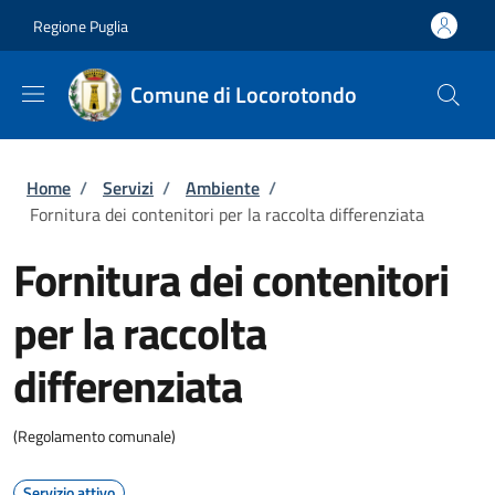
Salta al contenuto principale
Skip to footer content
Regione Puglia
Comune di Locorotondo
Briciole di pane
Home
/
Servizi
/
Ambiente
/
Fornitura dei contenitori per la raccolta differenziata
Fornitura dei contenitori
per la raccolta
differenziata
(Regolamento comunale)
Servizio attivo