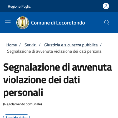
Salta al contenuto principale
Skip to footer content
Regione Puglia
Comune di Locorotondo
Briciole di pane
Home
/
Servizi
/
Giustizia e sicurezza pubblica
/
Segnalazione di avvenuta violazione dei dati personali
Segnalazione di avvenuta
violazione dei dati
personali
(Regolamento comunale)
Servizio attivo