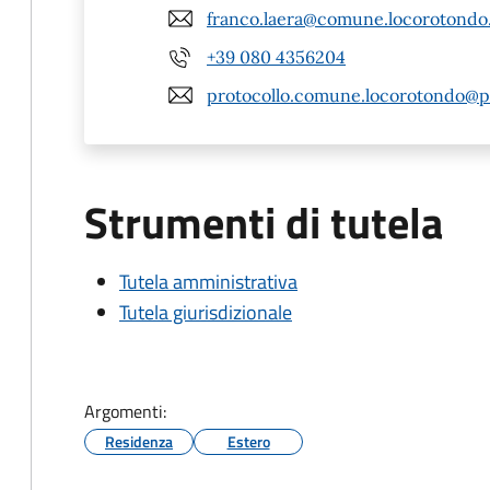
franco.laera@comune.locorotondo.
+39 080 4356204
protocollo.comune.locorotondo@pe
Strumenti di tutela
Tutela amministrativa
Tutela giurisdizionale
Argomenti:
Residenza
Estero