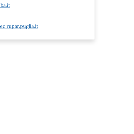
ba.it
c.rupar.puglia.it