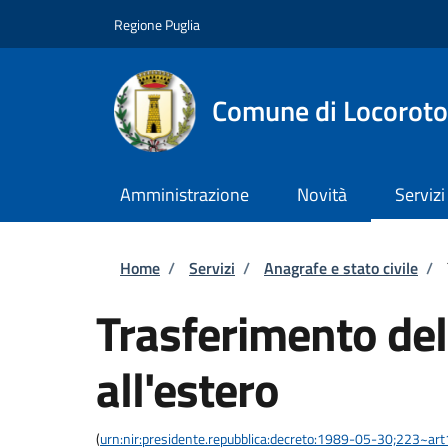
Salta al contenuto principale
Skip to footer content
Regione Puglia
Comune di Locorot
Amministrazione
Novità
Servizi
Briciole di pane
Home
/
Servizi
/
Anagrafe e stato civile
/
Trasferimento del
all'estero
(
urn:nir:presidente.repubblica:decreto:1989-05-30;223~ar