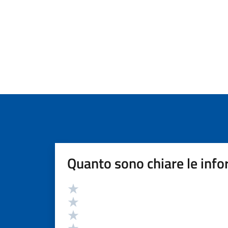
Quanto sono chiare le info
Valutazione
Valuta 5 stelle su 5
Valuta 4 stelle su 5
Valuta 3 stelle su 5
Valuta 2 stelle su 5