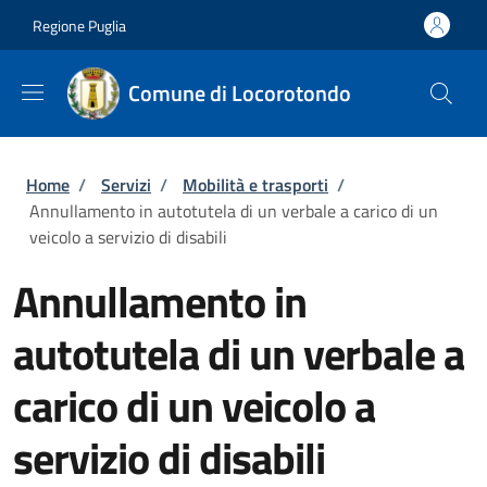
Salta al contenuto principale
Skip to footer content
Regione Puglia
Comune di Locorotondo
Briciole di pane
Home
/
Servizi
/
Mobilità e trasporti
/
Annullamento in autotutela di un verbale a carico di un
veicolo a servizio di disabili
Annullamento in
autotutela di un verbale a
carico di un veicolo a
servizio di disabili