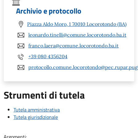
Archivio e protocollo
Piazza Aldo Moro, 1 70010 Locorotondo (BA)
leonardo.tinelli@comune.locorotondo.ba.it
franco.laera@comune.locorotondo.ba.it
+39 080 4356204
protocollo.comune.locorotondo@pec.rupar.pugli
Strumenti di tutela
Tutela amministrativa
Tutela giurisdizionale
Argomenti: