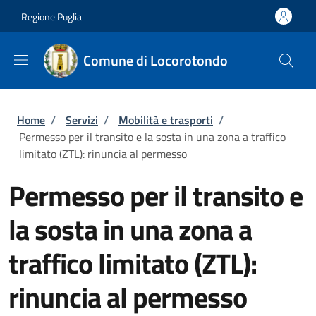
Salta al contenuto principale
Skip to footer content
Regione Puglia
Comune di Locorotondo
Briciole di pane
Home
/
Servizi
/
Mobilità e trasporti
/
Permesso per il transito e la sosta in una zona a traffico
limitato (ZTL): rinuncia al permesso
Permesso per il transito e
la sosta in una zona a
traffico limitato (ZTL):
rinuncia al permesso