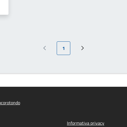
Pagina attuale
1
Pagina precedente
Pagina successiva
ocorotondo
Informativa privacy