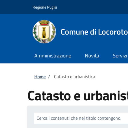
Salta al contenuto principale
Skip to footer content
Regione Puglia
Comune di Locorot
Amministrazione
Novità
Servizi
Briciole di pane
Home
/
Catasto e urbanistica
Catasto e urbanis
Cerca i contenuti che nel titolo contengono: