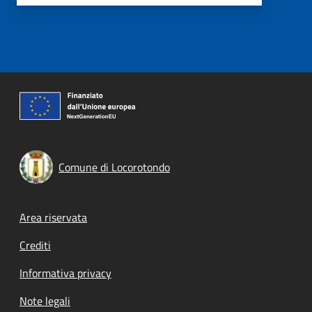
Comune di Locorotondo
Footer menu
Area riservata
Crediti
Informativa privacy
Note legali