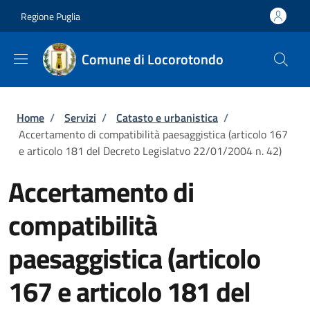
Salta al contenuto principale
Skip to footer content
Regione Puglia
Comune di Locorotondo
Briciole di pane
Home
/
Servizi
/
Catasto e urbanistica
/
Accertamento di compatibilità paesaggistica (articolo 167
e articolo 181 del Decreto Legislatvo 22/01/2004 n. 42)
Accertamento di
compatibilità
paesaggistica (articolo
167 e articolo 181 del