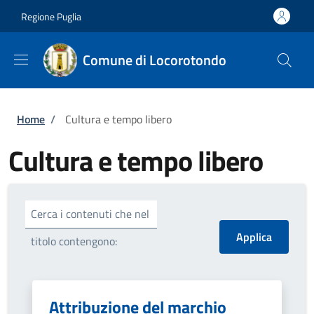
Salta al contenuto principale
Skip to footer content
Regione Puglia
Comune di Locorotondo
Briciole di pane
Home
/
Cultura e tempo libero
Cultura e tempo libero
Cerca i contenuti che nel
titolo contengono:
Attribuzione del marchio