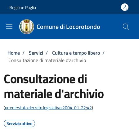
Salta al contenuto principale
Skip to footer content
Regione Puglia
Comune di Locorotondo
Briciole di pane
Home
/
Servizi
/
Cultura e tempo libero
/
Consultazione di materiale d'archivio
Consultazione di
materiale d'archivio
(
urn:nir:stato:decreto.legislativo:2004-01-22;42
)
Servizio attivo