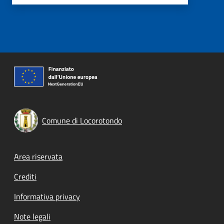
Comune di Locorotondo
Footer menu
Area riservata
Crediti
Informativa privacy
Note legali