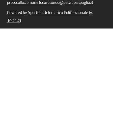
protocollo.comune.locorotondo@pec.rupar.puglia.it
Powered by Sportello Telematico Polifunzionale (v.
10.41.2)