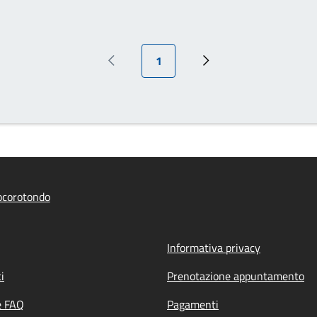
Pagina attuale
1
Pagina precedente
Pagina successiva
ocorotondo
Informativa privacy
i
Prenotazione appuntamento
e FAQ
Pagamenti