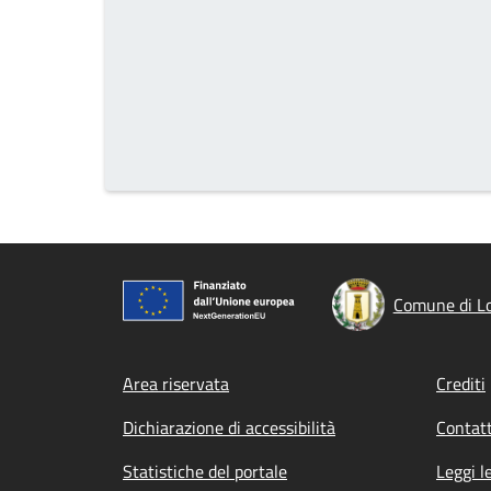
Comune di L
Footer menu
Area riservata
Crediti
Dichiarazione di accessibilità
Contatt
Statistiche del portale
Leggi l