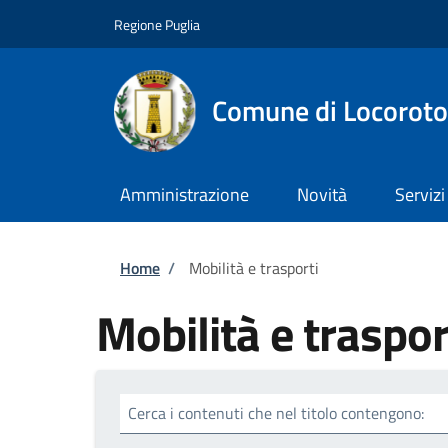
Salta al contenuto principale
Skip to footer content
Regione Puglia
Comune di Locorot
Amministrazione
Novità
Servizi
Briciole di pane
Home
/
Mobilità e trasporti
Mobilità e traspor
Cerca i contenuti che nel titolo contengono: