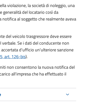
lla violazione, la società di noleggio, una
le generalità del locatario così da
va notifica al soggetto che realmente aveva
te del veicolo trasgressore deve essere
el verbale.
Se i dati del conducente non
 accertata d'ufficio un'ulteriore sanzione
5, art. 126-bis
).
forniti non consentono la nuova notifica del
 carico all'impresa che ha effettuato il
e