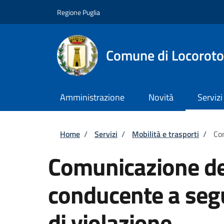
Salta al contenuto principale
Skip to footer content
Regione Puglia
Comune di Locorot
Amministrazione
Novità
Servizi
Briciole di pane
Home
/
Servizi
/
Mobilità e trasporti
/
Com
Comunicazione dei
conducente a seg
di violazione