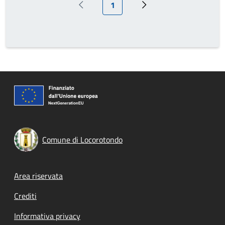
Pagina attuale
1
Pagina precedente
Pagina successiva
Comune di Locorotondo
Footer menu
Area riservata
Crediti
Informativa privacy