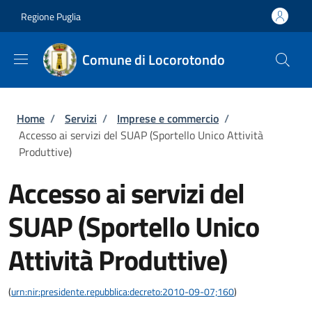
Salta al contenuto principale
Skip to footer content
Regione Puglia
Comune di Locorotondo
Briciole di pane
Home
/
Servizi
/
Imprese e commercio
/
Accesso ai servizi del SUAP (Sportello Unico Attività
Produttive)
Accesso ai servizi del
SUAP (Sportello Unico
Attività Produttive)
(
urn:nir:presidente.repubblica:decreto:2010-09-07;160
)